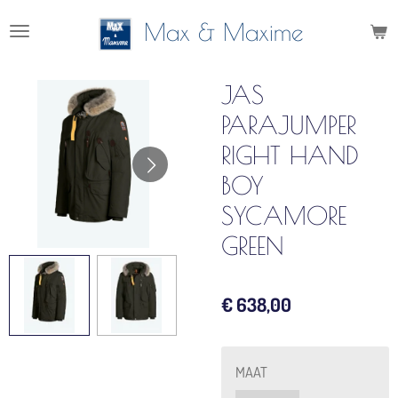
Ga
Max & Maxime
direct
naar
de
JAS
hoofdinhoud
PARAJUMPER
RIGHT HAND
BOY
SYCAMORE
GREEN
€ 638,00
MAAT