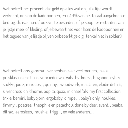
Wat betreft het procent, dat geld op alles wat op jullie lijst wordt
verkocht, ook op de kadobonnen, en is 10% van het totaal aangekochte
bedrag, dit is achteraf ook vrij te besteden, of je koopt er restanten van
je lijstje mee, of kleding, of je bewaart het voor later, de kadobonnen en
het tegoed van je lijstje blijven onbeperkt geldig. (enkel niet in solden)
Wat betreft ons gamma....we hebben zeer veel merken, in alle
prijsklassen en stijlen, voor ieder wat wils.. bv. koeka, bugaboo, cybex,
stokke, joolz, maxicosi, , quinny, , woodwork, maclaren, elodie details,
silver cross, childhome, bopita, quax, michael falk, my first collection,
trixie, bemini, babybjorn, ergobaby, dimpel, , baby's only, noukies,
timmy, , poetree, theophile en patachou, done by deer, avent, , beaba,
difrax, aerosleep, mushie, frigg, , en vele anderen.....