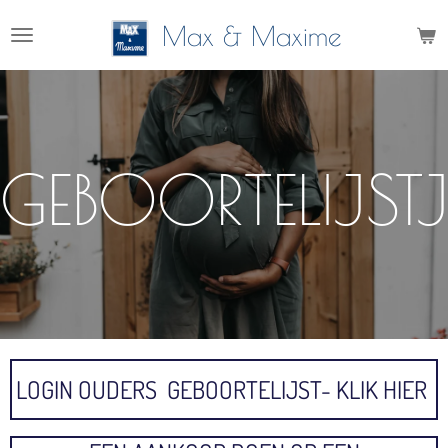
Ga
Max & Maxime
direct
naar
de
hoofdinhoud
GEBOORTELIJSTJ
LOGIN OUDERS GEBOORTELIJST- KLIK HIER