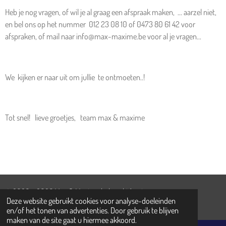
Heb je nog vragen, of wil je al graag een afspraak maken, ... aarzel niet,
en bel ons op het nummer 012 23 08 10 of 0473 80 61 42 voor
afspraken, of mail naar info@max-maxime.be voor al je vragen...
We kijken er naar uit om jullie te ontmoeten..!
Tot snel! lieve groetjes, team max & maxime
© 2020 - 2026 Max & Maxime baby - kids - teens
Deze website gebruikt cookies voor analyse-doeleinden
Powered by
JouwWeb
en/of het tonen van advertenties. Door gebruik te blijven
maken van de site gaat u hiermee akkoord.