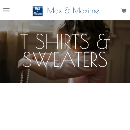
Ga
Max & Maxime
direct
naar
de
T SHIRTS &
hoofdinhoud
SWEATERS