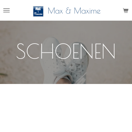
Ga
Max & Maxime
direct
naar
de
hoofdinhoud
SCHOENEN