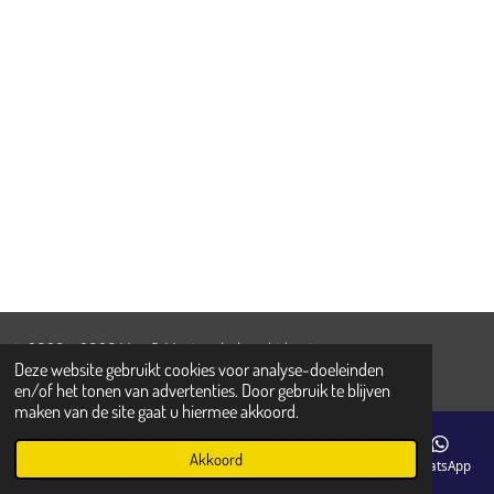
© 2020 - 2026 Max & Maxime baby - kids - teens
Deze website gebruikt cookies voor analyse-doeleinden
Powered by
JouwWeb
en/of het tonen van advertenties. Door gebruik te blijven
maken van de site gaat u hiermee akkoord.
Akkoord
E-mailadres
Telefoonnummer
Kaart
Facebook
WhatsApp