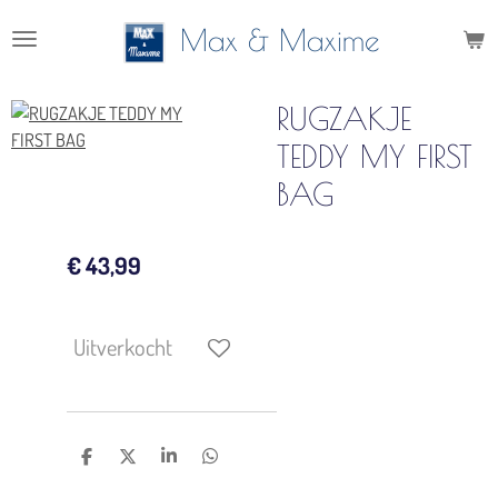
Ga
Max & Maxime
direct
naar
de
RUGZAKJE
hoofdinhoud
TEDDY MY FIRST
BAG
€ 43,99
Uitverkocht
D
D
S
D
e
e
h
e