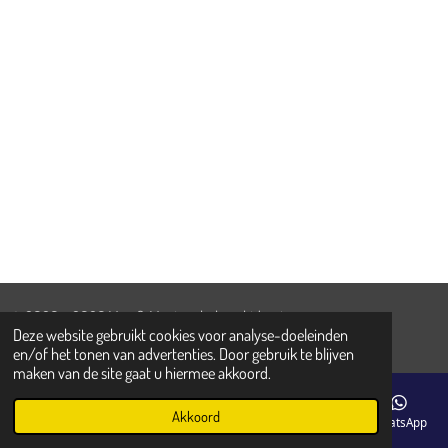
l
e
a
l
e
l
r
e
n
e
n
© 2020 - 2026 Max & Maxime baby - kids - teens
Deze website gebruikt cookies voor analyse-doeleinden
Powered by
JouwWeb
en/of het tonen van advertenties. Door gebruik te blijven
maken van de site gaat u hiermee akkoord.
Akkoord
E-mailadres
Telefoonnummer
Kaart
Facebook
WhatsApp