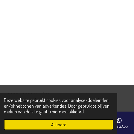
n
e
n
© 2020 - 2026 Max & Maxime baby - kids - teens
Deze website gebruikt cookies voor analyse-doeleinden
Powered by
JouwWeb
en/of het tonen van advertenties. Door gebruik te blijven
maken van de site gaat u hiermee akkoord.
Akkoord
E-mailadres
Telefoonnummer
Kaart
Facebook
WhatsApp