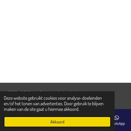
n
e
n
© 2020 - 2026 Max & Maxime baby - kids - teens
Deze website gebruikt cookies voor analyse-doeleinden
Powered by
JouwWeb
en/of het tonen van advertenties. Door gebruik te blijven
maken van de site gaat u hiermee akkoord.
Akkoord
E-mailadres
Telefoonnummer
Kaart
Facebook
WhatsApp